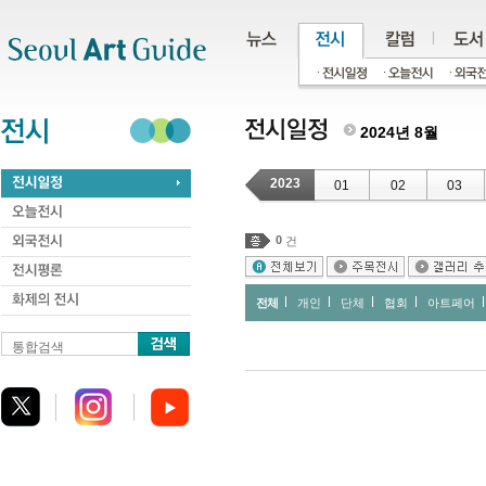
주메뉴
서브메뉴
본문바로가기
하단
2024년 8월
2023
01
02
03
0
건
전체
개인
단체
협회
아트페어
통합검색