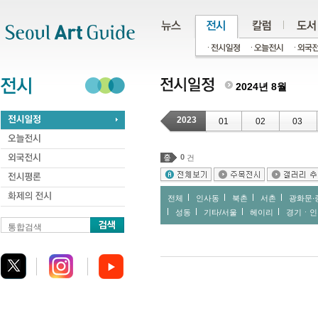
주메뉴
서브메뉴
본문바로가기
하단
2024년 8월
2023
01
02
03
0
건
전체
인사동
북촌
서촌
광화문∙
성동
기타/서울
헤이리
경기ㆍ인
통합검색