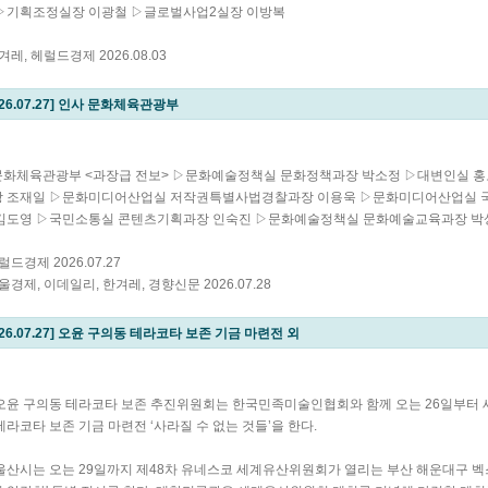
 ▷기획조정실장 이광철 ▷글로벌사업2실장 이방복
한겨레, 헤럴드경제 2026.08.03
026.07.27] 인사 문화체육관광부
문화체육관광부 <과장급 전보> ▷문화예술정책실 문화정책과장 박소정 ▷대변인실 
장 조재일 ▷문화미디어산업실 저작권특별사법경찰과장 이용욱 ▷문화미디어산업실 
 김도영 ▷국민소통실 콘텐츠기획과장 인숙진 ▷문화예술정책실 문화예술교육과장 박
헤럴드경제 2026.07.27
서울경제, 이데일리, 한겨레, 경향신문 2026.07.28
026.07.27] 오윤 구의동 테라코타 보존 기금 마련전 외
오윤 구의동 테라코타 보존 추진위원회는 한국민족미술인협회와 함께 오는 26일부터 
테라코타 보존 기금 마련전 ‘사라질 수 없는 것들’을 한다.
울산시는 오는 29일까지 제48차 유네스코 세계유산위원회가 열리는 부산 해운대구 벡스