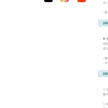
수
- 
[2
▶
과
관
- 
- 
[2
◇ 
동 
◇ 