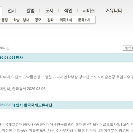
430
건
26.08.06] 인사
화여대 ◇전보 △박물관장 오영찬 △디자인학부장 강수진 △도자예술전공 주임교수
이데일리, 한국경제 2026.08.06
026.08.03] 인사 한국국제교류재단
한국국제교류재단(KF) <승진> ▷아세안문화원장 최재진 <전보> ▷글로벌사업1실
 이정연 ▷한-중앙아협력포럼 사무국 사무차장 김보현 ▷커뮤니케이션부장 방경민