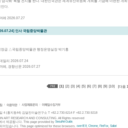
 암각화' 특별 전시를 한다. 대한민국관은 세계유산위원회 개최를 기념해 마련한 개최국
인다.
겨레 2026.07.27
026.07.24] 인사 국립중앙박물관
국장급 △국립중앙박물관 행정운영실장 박기홍
이데일리 2026.07.24
한겨레, 경향신문 2026.07.27
[1]
[2]
[3]
[4]
[5]
[6]
[7]
[8]
[9]
[10]
[다음 
 (홍지동44) 김달진미술연구소 T +82.2.730.6214 F +82.2.730.9218
LJIN ART RESEARCH AND CONSULTING. All Rights reserved
Seoul Art Guide
에서 제공됩니다. This page provided by
.
over IE 8
Chrome
FireFox
Safari
다. This page optimized for these browsers.
,
,
,