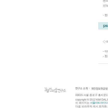
천의
선보
- 한
[2
◇
- 
- 
03015 서울 종로구 홍지문1길 4
copyright © 2012 KIM DA
이 페이지는
서울아트가이드
다음 브라우져 에서 최적화 되어있습니