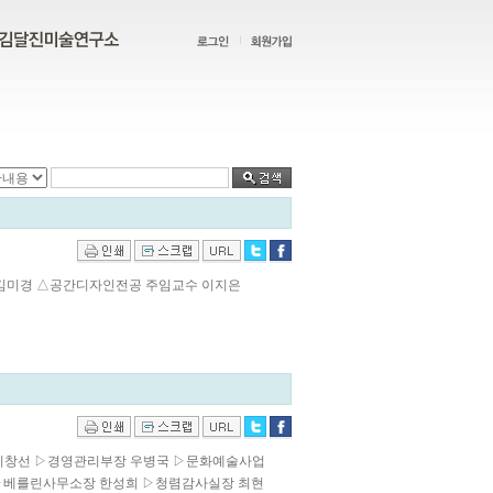
 김미경 △공간디자인전공 주임교수 이지은
장 지창선 ▷경영관리부장 우병국 ▷문화예술사업
 ▷베를린사무소장 한성희 ▷청렴감사실장 최현