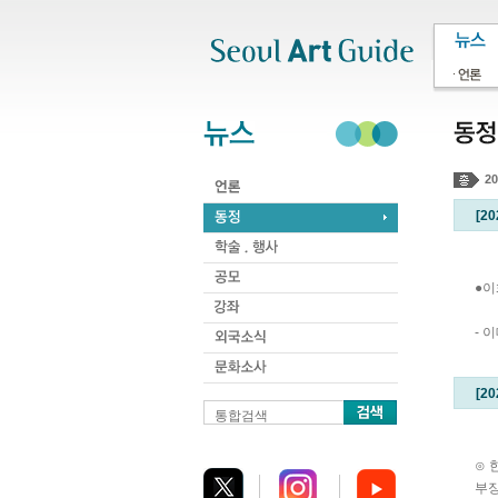
주메뉴
서브메뉴
본문바로가기
하단
20
[20
●이
- 
[2
통합검색
⊙ 
부장