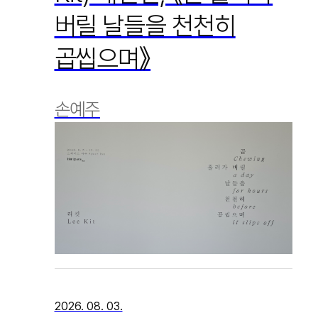
버릴 날들을 천천히
곱씹으며》
손예주
2026. 08. 03.