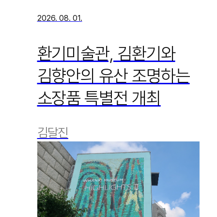
2026. 08. 01.
환기미술관, 김환기와
김향안의 유산 조명하는
소장품 특별전 개최
김달진