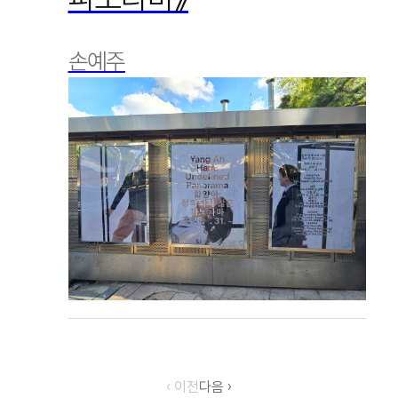
손예주
‹ 이전
다음 ›