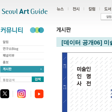
주메뉴
서브메뉴
본문바로가기
하단
[데이터 공개06] 미
통합검색