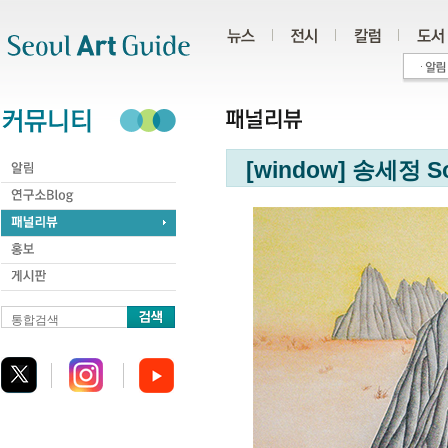
주메뉴
서브메뉴
본문바로가기
하단
[window] 송세정 
통합검색