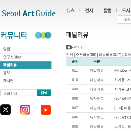
주메뉴
서브메뉴
본문바로가기
하단
611
건
전체
|
추천리뷰(55)
|
패널리뷰(317)
|
독자
순번
구분
611
패널리뷰
[window]
610
패널리뷰
차기율 교수
609
패널리뷰
차기율 교수
통합검색
608
독자투고
(204)공
607
패널리뷰
[도서] 마음
606
독자투고
(203)경
605
패널리뷰
박찬상: ‘