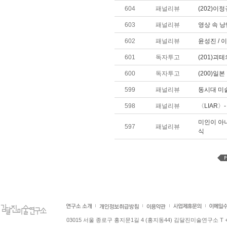
604
패널리뷰
(202)이
603
패널리뷰
영상 속 낭
602
패널리뷰
윤성진 / 
601
독자투고
(201)괴
600
독자투고
(200)일
599
패널리뷰
동시대 미술
598
패널리뷰
〈LIAR〉
미인이 아니
597
패널리뷰
식
03015 서울 종로구 홍지문1길 4 (홍지동44) 김달진미술연구소 T +82.2.7