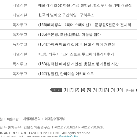
9
패널리뷰
예술가의 초상: 하원․석정 천병근․한진수 아트리에 개관전
8
패널리뷰
한국의 빌바오 구겐하임_ 구하우스
7
독자투고
(166)베이징의 《웨더 스테이션》: 문경원&전준호 전시회
6
독자투고
(165)구본창: 조선(朝鮮)의 마음을 담다
5
독자투고
(164)과학과 예술의 접점: 김윤철 상하이 개인전
4
패널리뷰
<그림 깨우기 : 크리스토프 루크헤베를레> 후기
3
독자투고
(163)김덕한 베이징 개인전: 옻칠로 쌓아올린 시간
2
독자투고
(162)김달진, 한국미술 아키비스트
[1]
[2]
[3]
[4]
[5]
[6]
[7]
[8]
[9]
[10]
[다음 
 (홍지동44) 김달진미술연구소 T +82.2.730.6214 F +82.2.730.9218
LJIN ART RESEARCH AND CONSULTING. All Rights reserved
Seoul Art Guide