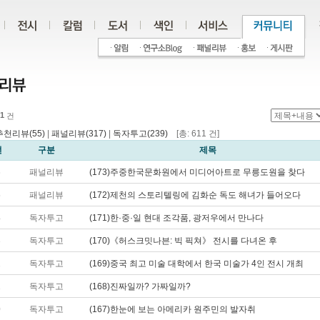
1
건
추천리뷰(55)
|
패널리뷰(317)
|
독자투고(239)
[총: 611 건]
번
구분
제목
6
패널리뷰
(173)주중한국문화원에서 미디어아트로 무릉도원을 찾다
5
패널리뷰
(172)제천의 스토리텔링에 김화순 독도 해녀가 들어오다
4
독자투고
(171)한·중·일 현대 조각품, 광저우에서 만나다
3
독자투고
(170)《허스크밋나븐: 빅 픽쳐》 전시를 다녀온 후
2
독자투고
(169)중국 최고 미술 대학에서 한국 미술가 4인 전시 개최
1
독자투고
(168)진짜일까? 가짜일까?
0
독자투고
(167)한눈에 보는 아메리카 원주민의 발자취