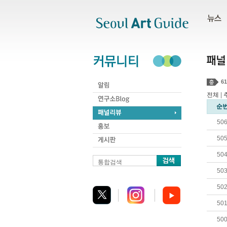
주메뉴
서브메뉴
본문바로가기
하단
61
전체
|
순
50
50
50
통합검색
50
50
50
50