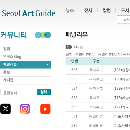
주메뉴
서브메뉴
본문바로가기
하단
611
건
전체
|
추천리뷰(55)
|
패널리뷰(317)
|
독자
순번
구분
536
독자투고
(181)민
535
독자투고
(180)베
534
독자투고
(179)시
통합검색
533
독자투고
(178)기
532
독자투고
(177)카
531
패널리뷰
[미술사와 비평
530
패널리뷰
[미술사와 비