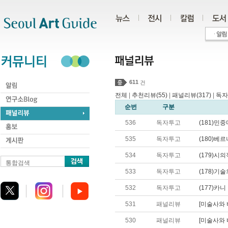
주메뉴
서브메뉴
본문바로가기
하단
611
건
전체
|
추천리뷰(55)
|
패널리뷰(317)
|
독자
순번
구분
536
독자투고
(181)민
535
독자투고
(180)베
534
독자투고
(179)시
통합검색
533
독자투고
(178)기
532
독자투고
(177)카
531
패널리뷰
[미술사와 비평
530
패널리뷰
[미술사와 비