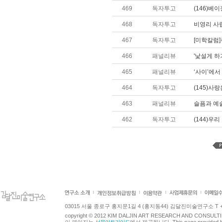
469
독자투고
(146)베
468
독자투고
비영리 사
467
독자투고
[미학칼럼]
466
패널리뷰
'낯설게 하
465
패널리뷰
‘사이’에서
464
독자투고
(145)사랑
463
패널리뷰
슬픔과 예
462
독자투고
(144)우
03015 서울 종로구 홍지문1길 4 (홍지동44) 김달진미술연구소 T +82.2.7
copyright © 2012 KIM DALJIN ART RESEARCH AND CONSULTING.