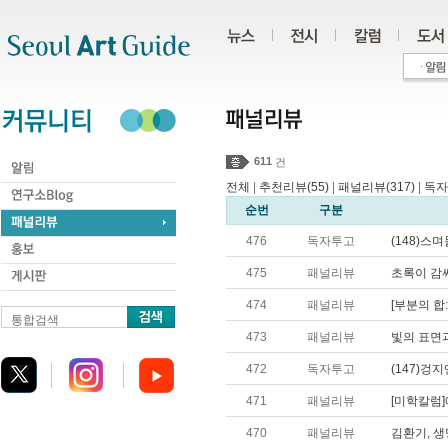
주메뉴
서브메뉴
본문바로가기
하단
611
건
전체
|
추천리뷰(55)
|
패널리뷰(317)
|
독자
순번
구분
476
독자투고
(148)스
475
패널리뷰
초록이 감
474
패널리뷰
[부분의 합
통합검색
473
패널리뷰
빛의 표면
472
독자투고
(147)겅
471
패널리뷰
[미학칼럼]
470
패널리뷰
김환기, 