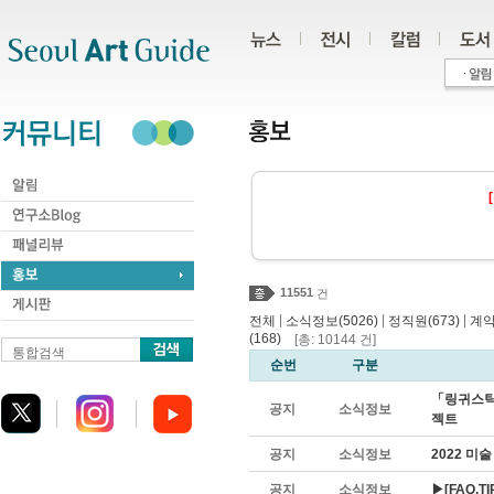
주메뉴
서브메뉴
본문바로가기
하단
11551
건
|
|
|
전체
소식정보(5026)
정직원(673)
계약
(168)
[총: 10144 건]
통합검색
순번
구분
「링귀스틱
공지
소식정보
젝트
공지
소식정보
2022 미
공지
소식정보
▶[FAQ,