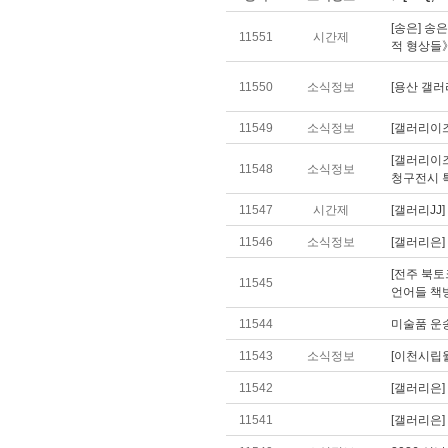
[송은] 송
11551
시간제
적 형상들
11550
소식정보
[용산 갤러
11549
소식정보
[갤러리이즈
[갤러리이즈
11548
소식정보
청구전시 
11547
시간제
[갤러리JJ
11546
소식정보
[갤러리은
[전주 북토
11545
언어들 책
11544
미술품 운
11543
소식정보
[이천시립월
11542
[갤러리은]
11541
[갤러리은