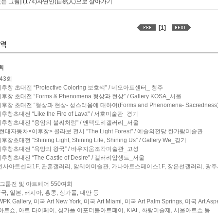
있는 그림] (174)자연인(自然人)으로 살아가기
[1]
획
43회
이후창 초대전 “Protective Coloring 보호색” / 네오아트센터_ 청주
이후창 초대전 “Forms & Phenomena 형상과 현상” / Gallery KOSA_서울
이후창 초대전 “형상과 현상- 성스러움에 대하여(Forms and Phenomena- Sacredne
이후창초대전 “Like the Fire of Lava" / 서호미술관_경기
 이후창초대전 “용암의 불씨처럼" / 앤팩토리갤러리_서울
 <현대자동차×이후창> 콜라보 전시 “The Light Forest" / 예술의전당 한가람미술관
후창초대전 “Shining Light, Shining Life, Shining Us” / Gallery We_경기
 이후창초대전 “욕망의 왕국” / 바우지움조각미술관_고성
이후창초대전 “The Castle of Desire” / 갤러리압생트_서울
 인사아트센터1F, 관훈갤러리, 암웨이미술관, 가나아트스페이스1F, 장은선갤러리, 광
그룹전 및 아트페어 550여회
중국, 일본, 러시아, 홍콩, 싱가폴, 대만 등
PK Gallery, 미국 Art New York, 미국 Art Miami, 미국 Art Palm Springs, 미국
트쇼, 아트 타이페이, 싱가폴 어포더블아트페어, KIAF, 화랑미술제, 서울아트쇼 등