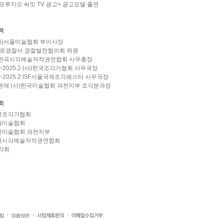
 <프루지오 써밋 TV 광고> 광고모델 출연
력
사)서울미술협회 부이사장
종로경찰서 경찰발전협의회 위원
사)한국시각예술저작권연합회 사무총장
.9~2025.2 (사)한국조각가협회 사무국장
.9~2025.2 ISF서울국제조각페스타 사무국장
~현재 (사)한국미술협회 과천지부 조각분과장
회
한국조각가협회
서울미술협회
한국미술협회 과천지부
한국시각예술저작권연합회
각회