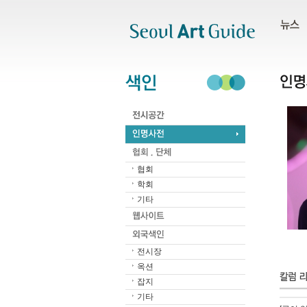
주메뉴
서브메뉴
본문바로가기
하단
협회
학회
기타
전시장
옥션
잡지
기타