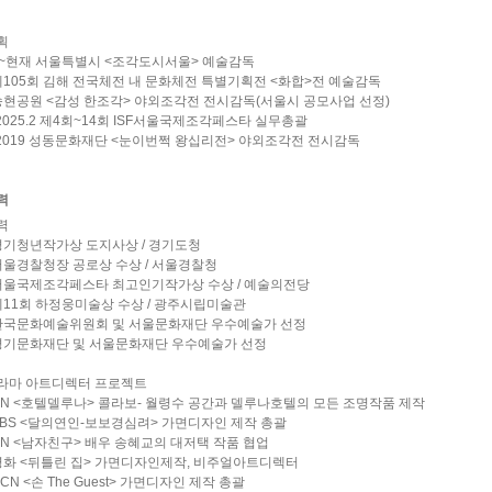
획
.1~현재 서울특별시 <조각도시서울> 예술감독
 제105회 김해 전국체전 내 문화체전 특별기획전 <화합>전 예술감독
 송현공원 <감성 한조각> 야외조각전 전시감독(서울시 공모사업 선정)
~2025.2 제4회~14회 ISF서울국제조각페스타 실무총괄
~2019 성동문화재단 <눈이번쩍 왕십리전> 야외조각전 전시감독
력
력
 경기청년작가상 도지사상 / 경기도청
 서울경찰청장 공로상 수상 / 서울경찰청
 서울국제조각페스타 최고인기작가상 수상 / 예술의전당
 제11회 하정웅미술상 수상 / 광주시립미술관
 한국문화예술위원회 및 서울문화재단 우수예술가 선정
 경기문화재단 및 서울문화재단 우수예술가 선정
라마 아트디렉터 프로젝트
 tvN <호텔델루나> 콜라보- 월령수 공간과 델루나호텔의 모든 조명작품 제작
 SBS <달의연인-보보경심려> 가면디자인 제작 총괄
 tvN <남자친구> 배우 송혜교의 대저택 작품 협업
 영화 <뒤틀린 집> 가면디자인제작, 비주얼아트디렉터
OCN <손 The Guest> 가면디자인 제작 총괄