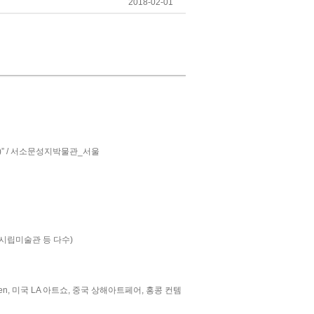
2018-02-01
ss)” / 서소문성지박물관_서울
주시립미술관 등 다수)
 Art Aspen, 미국 LA 아트쇼, 중국 상해아트페어, 홍콩 컨템