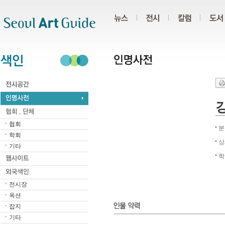
주메뉴
서브메뉴
본문바로가기
하단
강
협회
분
학회
상
기타
학
전시장
옥션
잡지
기타