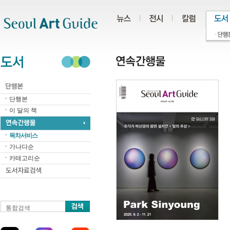
주메뉴
서브메뉴
본문바로가기
하단
단행본
이 달의 책
목차서비스
가나다순
카테고리순
통합검색