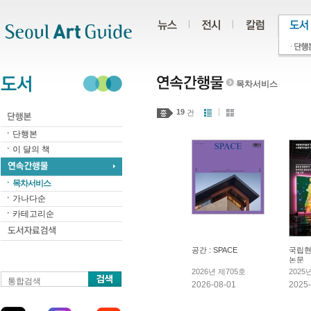
주메뉴
서브메뉴
본문바로가기
하단
목차서비스
19
건
단행본
이 달의 책
목차서비스
가나다순
카테고리순
공간 : SPACE
국립현
논문
2026년 제705호
2025
통합검색
현대미
2026-08-01
2025-
테델릭
생산성