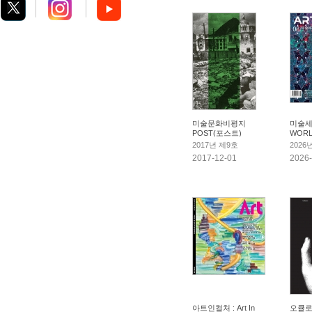
미술문화비평지
미술세
POST(포스트)
WOR
2017년 제9호
2026
2017-12-01
2026-
아트인컬처 : Art In
오큘로 