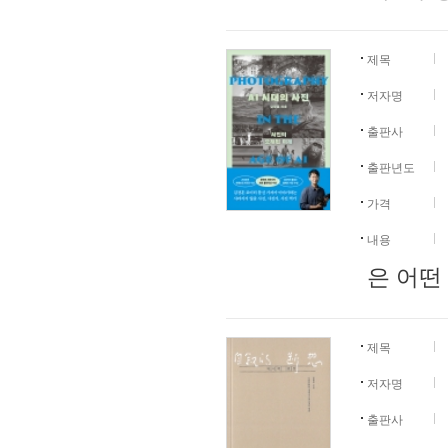
제목
저자명
출판사
출판년도
가격
내용
은 어떤
제목
저자명
출판사