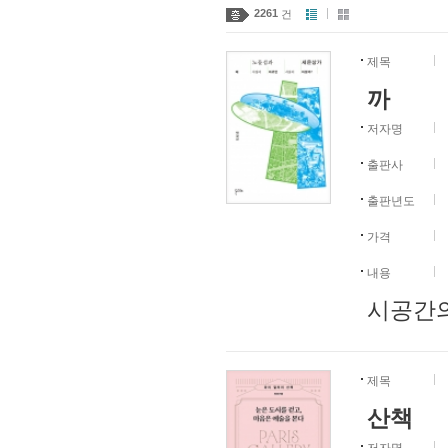
2261
건
제목
까
저자명
출판사
출판년도
가격
내용
시공간의
제목
산책