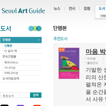
주메뉴
서브메뉴
본문바로가기
하단
단행본
마음 
이 달의 책
저자명
목차서비스
출판년도
가나다순
기발한 
카테고리순
리의 산
펼쳐온 
을 순간
통합검색
서 사유