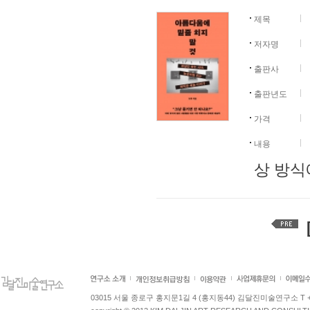
제목
저자명
출판사
출판년도
가격
내용
상 방식
[
03015 서울 종로구 홍지문1길 4 (홍지동44) 김달진미술연구소 T +82.2.7