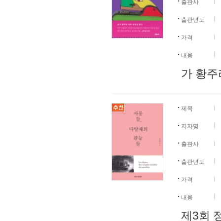
출판사
출판년도
가격
내용
가 황주
제목
저자명
출판사
출판년도
가격
내용
제3회 