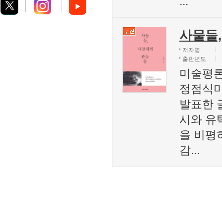
...
사물들
저자명
출판년도
미술평론
정점식미
발표한 
시와 유
을 비평
감...