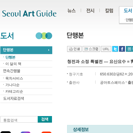
주메뉴
서브메뉴
본문바로가기
하단
단행본
청전과 소정 특별전 ― 요산요수 =
이 달의 책
청구기호
650.6302/공62ㅊ;20
목차서비스
출판사
공아트스페이스
출
가나다순
카테고리순
통합검색