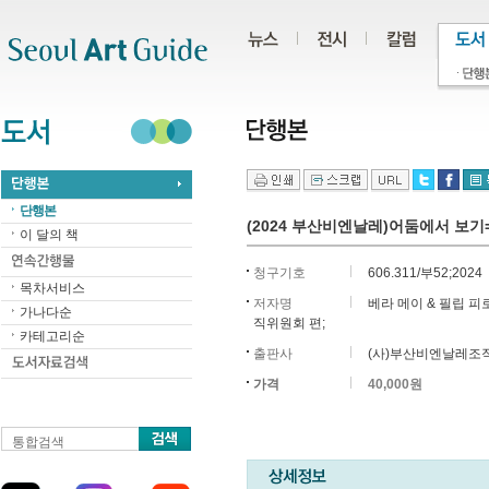
주메뉴
서브메뉴
본문바로가기
하단
단행본
(2024 부산비엔날레)어둠에서 보기=See
이 달의 책
청구기호
606.311/부52;2024
목차서비스
저자명
베라 메이 & 필립 피
가나다순
직위원회 편;
카테고리순
출판사
(사)부산비엔날레조
가격
40,000원
통합검색