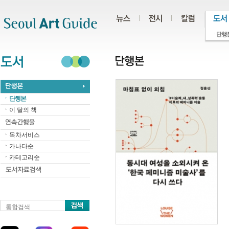
주메뉴
서브메뉴
본문바로가기
하단
단행본
이 달의 책
목차서비스
가나다순
카테고리순
통합검색