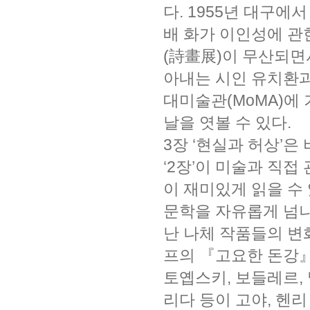
다. 1955년 대구에
배 화가 이인성에 관
(詩畫展)이 무산되면
아내는 시인 유치환과
대미술관(MoMA)에
날을 엿볼 수 있다.
3장 ‘현실과 허상’은
‘2장’이 미술과 직접
이 재미있게 읽을 수
문학을 자유롭게 넘
난 나체 작품들의 변
프의 『고요한 돈강』
토옙스키, 보들레르, 
리다 등이 고야, 헨리