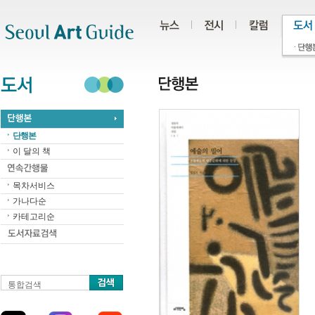
주메뉴
서브메뉴
본문바로가기
하단
단행본
이 달의 책
목차서비스
가나다순
카테고리순
통합검색