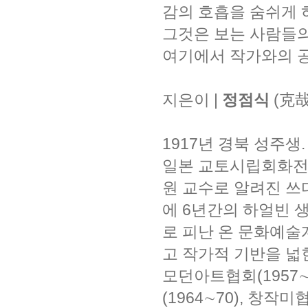
감의 호흡을 숨쉬게 
그것은 보는 사람들
여기에서 작가와의 공
지은이 |
정점식
(克哉
1917년 경북 성주생
일본 교토시립회화전문
원 교수로 알려진 쓰
에 6년간의 하얼빈 생
로 피난 온 문화예술
고 작가적 기반을 넓
모던아트협회(1957∼
(1964∼70), 창작