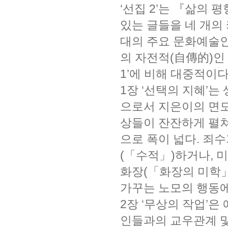
‘선집 2’는 『삶의 
있는 글들을 네 개의
대의 주요 문화예술인
의 자전적(自傳的)인
1’에 비해 대중적이다
1장 ‘선택의 지혜’
으로서 지은이의 면모
상들이 잔잔하게 펼
으로 폭이 넓다. 죄
(「수적」)하거나, 
화장(「화장의 미학」
가꾸는 노모의 행동에
2장 ‘무상의 작업’
인들과의 교우관계 및