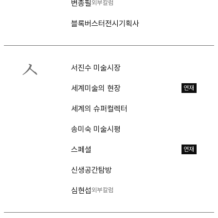
변종필
외부칼럼
블록버스터전시기획사
ㅅ
서진수 미술시장
세계미술의 현장
연재
세계의 슈퍼컬렉터
송미숙 미술시평
스페셜
연재
신생공간탐방
심현섭
외부칼럼