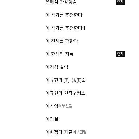
윤태석 관장명감
연재
이 작가를 추천한다
이 작가를 추천한다Ⅱ
이 전시를 평한다
이 한점의 자료
연재
이경성 칼럼
이규현의 美국&美술
이규현의 현장포커스
이선영
외부칼럼
이영철
이한점의 자료
외부칼럼