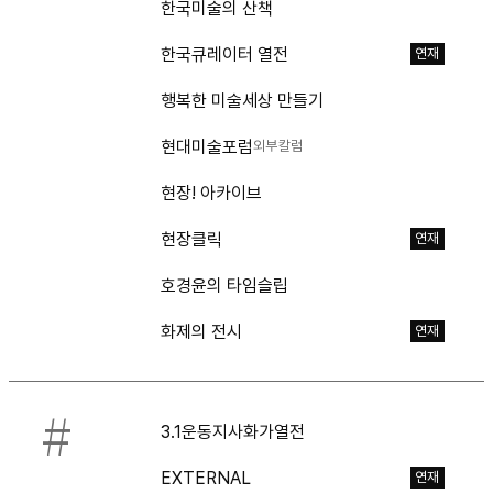
한국미술의 산책
한국큐레이터 열전
연재
행복한 미술세상 만들기
현대미술포럼
외부칼럼
현장! 아카이브
현장클릭
연재
호경윤의 타임슬립
화제의 전시
연재
#
3.1운동지사화가열전
EXTERNAL
연재