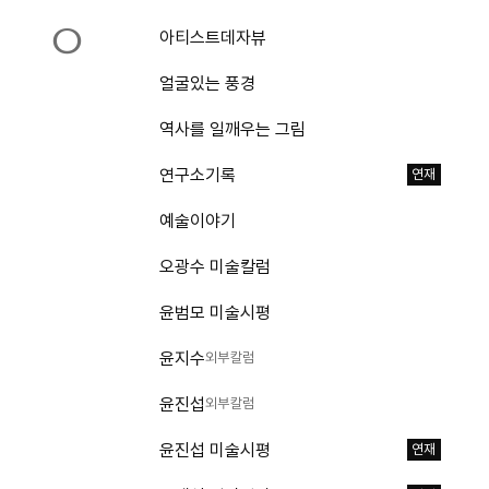
ㅇ
아티스트데자뷰
얼굴있는 풍경
역사를 일깨우는 그림
연구소기록
연재
예술이야기
오광수 미술칼럼
윤범모 미술시평
윤지수
외부칼럼
윤진섭
외부칼럼
윤진섭 미술시평
연재