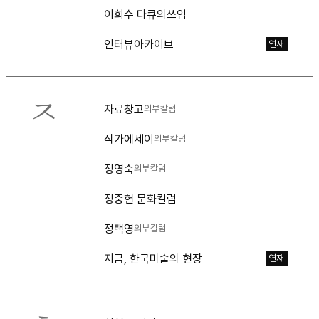
이희수 다큐의쓰임
인터뷰아카이브
연재
ㅈ
자료창고
외부칼럼
작가에세이
외부칼럼
정영숙
외부칼럼
정중헌 문화칼럼
정택영
외부칼럼
지금, 한국미술의 현장
연재