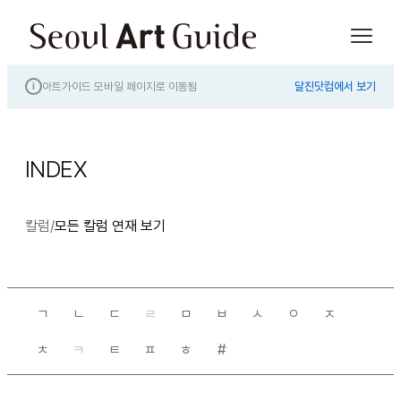
아트가이드 모바일 페이지로 이동됨
달진닷컴에서 보기
i
INDEX
칼럼
/
모든 칼럼 연재 보기
ㄱ
ㄴ
ㄷ
ㄹ
ㅁ
ㅂ
ㅅ
ㅇ
ㅈ
ㅊ
ㅋ
ㅌ
ㅍ
ㅎ
#