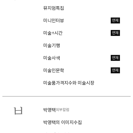
뮤지엄특집
미니인터뷰
연재
미술÷시간
연재
미술기행
미술사색
연재
미술인문학
연재
미술품가격지수와 미술시장
ㅂ
박영택
외부칼럼
박영택의 이미지수집