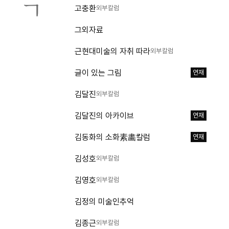
ㄱ
고충환
외부칼럼
그외자료
근현대미술의 자취 따라
외부칼럼
글이 있는 그림
연재
김달진
외부칼럼
김달진의 아카이브
연재
김동화의 소화素畵칼럼
연재
김성호
외부칼럼
김영호
외부칼럼
김정의 미술인추억
김종근
외부칼럼