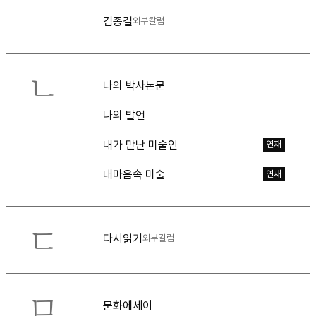
김종길
외부칼럼
ㄴ
나의 박사논문
나의 발언
내가 만난 미술인
연재
내마음속 미술
연재
ㄷ
다시읽기
외부칼럼
ㅁ
문화에세이