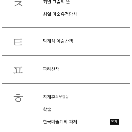
ㅊ
최열 그림의 뜻
최열 미술유적답사
ㅌ
탁계석 예술산책
ㅍ
파리산책
ㅎ
하계훈
외부칼럼
학술
한국미술계의 과제
연재