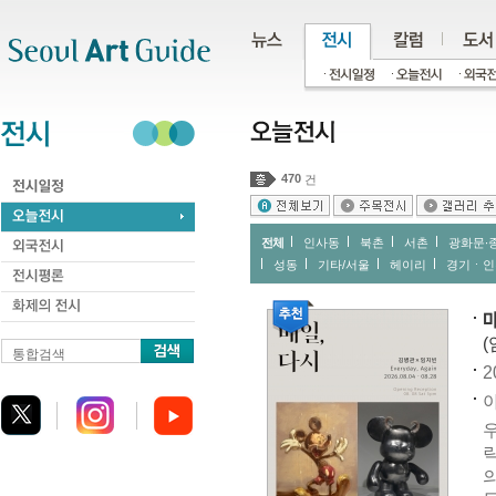
주메뉴
서브메뉴
본문바로가기
하단
470
건
전체
인사동
북촌
서촌
광화문∙
성동
기타/서울
헤이리
경기ㆍ인
(
통합검색
2
아