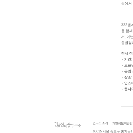
속에서
333
갤
을 함께
서
,
이번
출발점
전시 
·
기간
:
·
오프
·
운영
·
장소
:
·
인스
·
웹사
03015 서울 종로구 홍지문1길 4