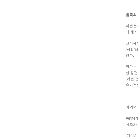
침묵의
이번전
과 세
전시제
Realm)
한다
.
작가는
션 장편
이번 
유기적
기억의
Aether
색조와 
‘
기억의