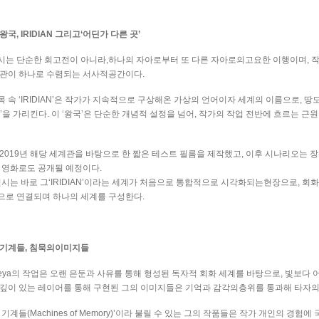
 왕국
, IRIDIAN
그리고
‘
어딘가 다른 곳
’
시는 단순한 회고전이 아니라
,
하나의 자아로부터 또 다른 자아로의고요한 이행이며
,
작
계관이 하나로 수렴되는 서사적공간이다
.
목 속
‘IRIDIAN’
은 작가가 지속적으로 구상해온 가상의 언어이자 세계의 이름으로
,
땅도
’
을 가리킨다
.
이
‘
왕국
’
은 단순한 개념적 설정을 넘어
,
작가의 작업 전반에 흐르는 근원
2019
년 해당 세계관을 바탕으로 한 짧은 테스트 필름을 제작했고
,
이후 시나리오는 
 영화로도 공개될 예정이다
.
전시는 바로 그
‘IRIDIAN’
이라는 세계가 처음으로 통합적으로 시각화되는현장으로
,
회화
으로 연결되며 하나의 세계를 구성한다
.
 기계들
,
침묵의이미지들
eya
의 작업은 오랜 은둔과 사유를 통해 형성된 독자적 회화 세계를 바탕으로
,
빛보다 
깊이 있는 레이어를 통해 구현된 그의 이미지들은 기억과 감각의층위를 통과해 타자의
 기계들
(Machines of Memory)’
이라 불릴 수 있는 그의 작품들은 작가 개인의 경험에