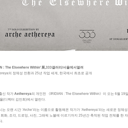
AN : The Elsewhere Within’
展
,333
갤러리
/
서울에서열려
ereya
의 정체성 전환과
25
년 작업 세계
,
한국에서 최초로 공개
출신 작가
Aethereya
의 개인전 《
IRIDIAN : The Elsewhere Within
》이 오는
6
월
19
울
(
디렉터 김민희
)
에서 열린다
.
시는 오랜 시간
‘Arche’
라는 이름으로 활동해온 작가가
‘Aethereya’
라는 새로운 정체
회화
,
조각
,
드로잉
,
사진
,
그래픽 노블에 이르기까지
25
년간 축적된 작업 전체를 한 
다
.