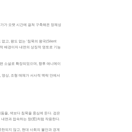
가가 오랫 시간에 걸쳐 구축해온 정체성
 없고
,
왕도 없는
‘
침묵의 왕국
(Silent
적 배경이자 내면의 상징적 영토로 기능
장편 소설로 확장되었으며
,
향후 애니메이
,
영상
,
조형 매체가 서사적 맥락 안에서
어둠을
,
색보다 침묵을 중심에 둔다
.
검은
 내면과 접속하는 창
(
窓
)
처럼 작용한다
.
 국한되지 않고
,
현대 사회의 불안과 경계