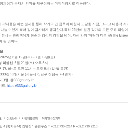
 정체성과 존재의 의미를 재구성하는 미학적장치로 작동한다
.
러리
/
서울은 이번 전시를 통해 작가의 긴 침묵이 마침내 도달한 지점
,
그리고 다층적 자
 나눌수 있게 되어 깊이 감사하게 생각한다
.
특히
25
년에 걸친 작가의 모든 주요 작업
 전시는 관람객에게 단순한 감상의 경험을 넘어
,
자신 안의
‘
어딘가 다른 곳
(The Elsew
이 될 것이다
.
정보
 2025
년
6
월
19
일
(
목
) – 7
월
19
일
(
토
)
닝 리셉션
: 6
월
21
일
(
토
)
오후
5
시
 시간
:
화
–
토 오전
11
시
–
오후
6
시
(
일
·
월 휴관
)
 333
갤러리
/
서울
(
서울시 강남구 청담동
7-1
번지
)
타그램
: @333gallery.kr
이트
:
https://333gallery.kr
 (홍지동44) 김달진미술연구소 T +82.2.730.6214 F +82.2.730.9218