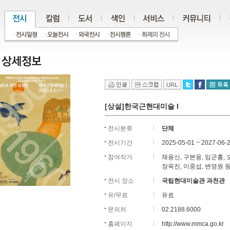
[상설]한국근현대미술 I
전시분류
단체
전시기간
2025-05-01 ~ 2027-06-
참여작가
채용신, 구본웅, 임군홍, 
장욱진, 이중섭, 변영원 등
전시 장소
국립현대미술관 과천관
유/무료
유료
문의처
02.2188.6000
홈페이지
http://www.mmca.go.kr