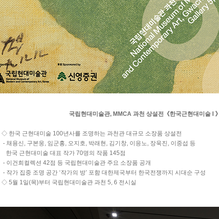
국립현대미술관, MMCA 과천 상설전《한국근현대미술 I
◇ 한국 근현대미술 100년사를 조명하는 과천관 대규모 소장품 상설전
- 채용신, 구본웅, 임군홍, 오지호, 박래현, 김기창, 이응노, 장욱진, 이중섭 등
한국 근현대미술 대표 작가 70명의 작품 145점
- 이건희컬렉션 42점 등 국립현대미술관 주요 소장품 공개
- 작가 집중 조명 공간 ‘작가의 방’ 포함 대한제국부터 한국전쟁까지 시대순 구성
◇ 5월 1일(목)부터 국립현대미술관 과천 5, 6 전시실