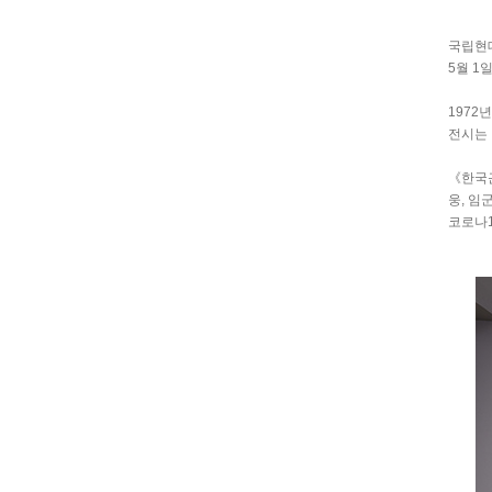
국립현대
5월 1
1972
전시는 
《한국
웅, 임
코로나1