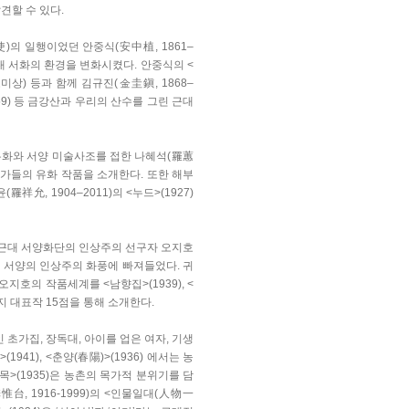
견할 수 있다.
의 일행이었던 안중식(安中植, 1861–
근대 서화의 환경을 변화시켰다. 안중식의 <
연도미상) 등과 함께 김규진(金圭鎭, 1868–
1959) 등 금강산과 우리의 산수를 그린 근대
유화와 서양 미술사조를 접한 나혜석(羅蕙
대 서양화가들의 유화 작품을 소개한다. 또한 해부
羅祥允, 1904–2011)의 <누드>(1927)
 근대 서양화단의 인상주의 선구자 오지호
며 서양의 인상주의 화풍에 빠져들었다. 귀
호의 작품세계를 <남향집>(1939), <
까지 대표작 15점을 통해 소개한다.
 초가집, 장독대, 아이를 업은 여자, 기생
1941), <춘양(春陽)>(1936) 에서는 농
귀목>(1935)은 농촌의 목가적 분위기를 담
台, 1916-1999)의 <인물일대(人物一