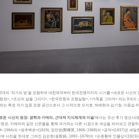
3개의 ‘작가의 방’을 포함하여 대한제국부터 한국전쟁까지의 시기를 <새로운 시선의 등장
등장>, <조선의 삶을 그리다>, <한국전쟁과 조형실험>, <가족을 그리며> 라는 9개의
되는 특정 작가 집중 조명 공간으로서 그 시작으로 오지호, 박래현과 김기창, 이중섭 
새로운 시선의 등장: 광학과 카메라, 근대적 지식체계와 미술’
에서는 조선 후기 영선사(領
망원경, 카메라와 같은 신문물을 통해 과거와는 다른 시점으로 세상을 바라보고 관찰하
904–1984)의 <응추백로>(1929), 정찬영(鄭燦英, 1906–1988)의 <공작>(1937
실제 사진을 토대로 그려진 김은호(金殷鎬, 1892–1979)의 <순종황제 인물상>(1923)과