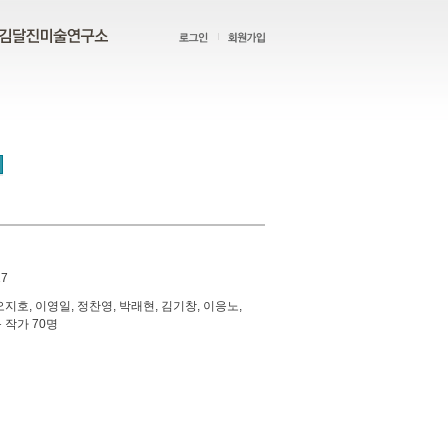
27
오지호, 이영일, 정찬영, 박래현, 김기창, 이응노,
 작가 70명