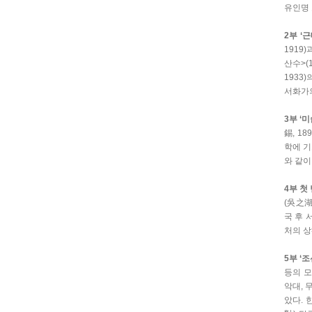
유인명 
2부 ‘
1919
산수>(
1933
서화가
3부 ‘
錫, 1
학에 기
와 같이
4부 첫
(吳之湖
국 후 
처의 상
5부 ‘
등의 모
악대, 
았다. 