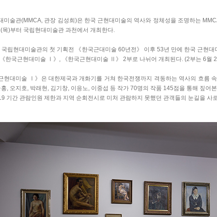
미술관(MMCA, 관장 김성희)은 한국 근현대미술의 역사와 정체성을 조명하는 MM
일(목)부터 국립현대미술관 과천에서 개최한다.
년 국립현대미술관의 첫 기획전 《한국근대미술 60년전》 이후 53년 만에 한국 근현대
《한국근현대미술 Ⅰ》, 《한국근현대미술 Ⅱ》 2부로 나뉘어 개최된다. (2부는 6월 2
근현대미술 Ⅰ》은 대한제국과 개화기를 거쳐 한국전쟁까지 격동하는 역사의 흐름 속 
군홍, 오지호, 박래현, 김기창, 이응노, 이중섭 등 작가 70명의 작품 145점을 통해 짚
9 기간 관람인원 제한과 지역 순회전시로 미처 관람하지 못했던 관객들의 눈길을 사