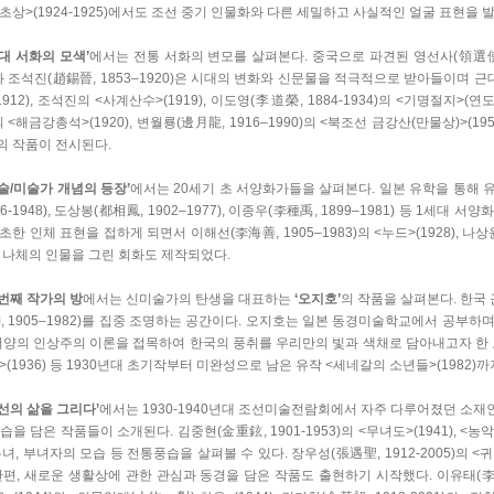
초상>(1924-1925)에서도 조선 중기 인물화와 다른 세밀하고 사실적인 얼굴 표현을 발
근대 서화의 모색’
에서는 전통 서화의 변모를 살펴본다. 중국으로 파견된 영선사(領選使)
)과 조석진(趙錫晉, 1853–1920)은 시대의 변화와 신문물을 적극적으로 받아들이며 
1912), 조석진의 <사계산수>(1919), 이도영(李道榮, 1884-1934)의 <기명절지>(
)의 <해금강총석>(1920), 변월룡(邊月龍, 1916–1990)의 <북조선 금강산(만물상)>(
의 작품이 전시된다.
미술/미술가 개념의 등장’
에서는 20세기 초 서양화가들을 살펴본다. 일본 유학을 통해 
896-1948), 도상봉(都相鳳, 1902–1977), 이종우(李種禹, 1899–1981) 등 1세
초한 인체 표현을 접하게 되면서 이해선(李海善, 1905–1983)의 <누드>(1928), 나상윤(
 나체의 인물을 그린 회화도 제작되었다.
 번째 작가의 방
에서는 신미술가의 탄생을 대표하는
‘오지호’
의 작품을 살펴본다. 한국
, 1905–1982)를 집중 조명하는 공간이다. 오지호는 일본 동경미술학교에서 공부하
서양의 인상주의 이론을 접목하여 한국의 풍취를 우리만의 빛과 색채로 담아내고자 한 오지
>(1936) 등 1930년대 초기작부터 미완성으로 남은 유작 <세네갈의 소년들>(1982)
조선의 삶을 그리다’
에서는 1930-1940년대 조선미술전람회에서 자주 다루어졌던 소재인
습을 담은 작품들이 소개된다. 김중현(金重鉉, 1901-1953)의 <무녀도>(1941), <농악>(
무녀, 부녀자의 모습 등 전통풍습을 살펴볼 수 있다. 장우성(張遇聖, 1912-2005)의 <
한편, 새로운 생활상에 관한 관심과 동경을 담은 작품도 출현하기 시작했다. 이유태(李惟