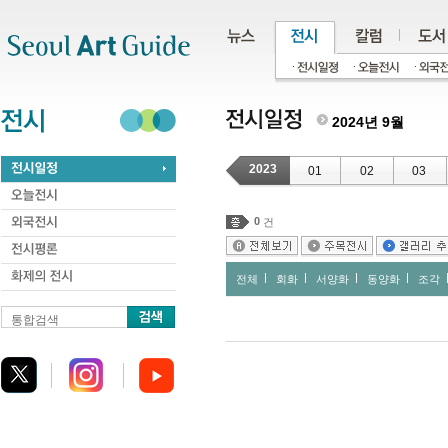
주메뉴
서브메뉴
본문바로가기
하단
2024년 9월
2023
01
02
03
0
건
전체
회화
서양화
동양화
조각
통합검색