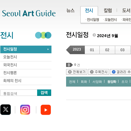
주메뉴
서브메뉴
본문바로가기
하단
2024년 9월
2023
01
02
03
0
건
전체
회화
서양화
동양화
조각
통합검색