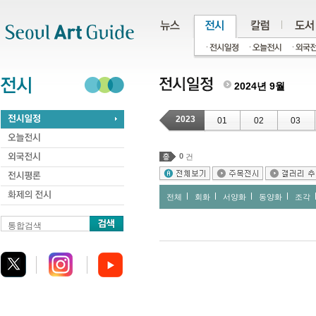
주메뉴
서브메뉴
본문바로가기
하단
2024년 9월
2023
01
02
03
0
건
전체
회화
서양화
동양화
조각
통합검색