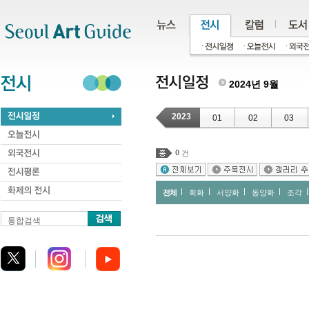
주메뉴
서브메뉴
본문바로가기
하단
2024년 9월
2023
01
02
03
0
건
전체
회화
서양화
동양화
조각
통합검색