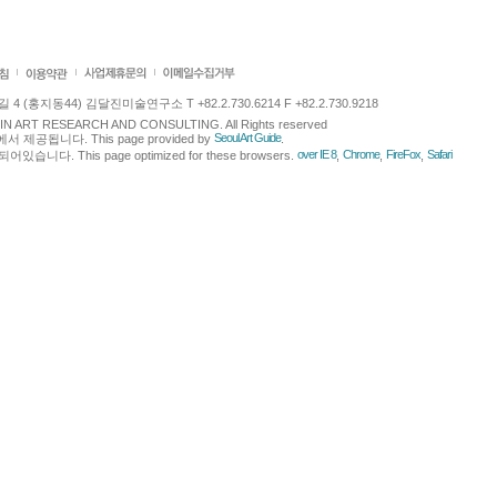
 (홍지동44) 김달진미술연구소 T +82.2.730.6214 F +82.2.730.9218
LJIN ART RESEARCH AND CONSULTING. All Rights reserved
Seoul Art Guide
에서 제공됩니다. This page provided by
.
over IE 8
Chrome
FireFox
Safari
다. This page optimized for these browsers.
,
,
,