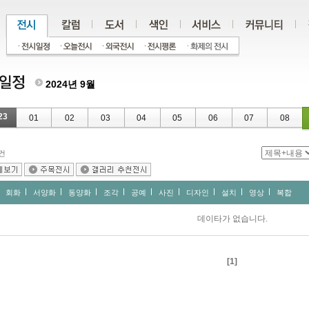
2024년 9월
23
01
02
03
04
05
06
07
08
건
회화
서양화
동양화
조각
공예
사진
디자인
설치
영상
복합
데이타가 없습니다.
[1]