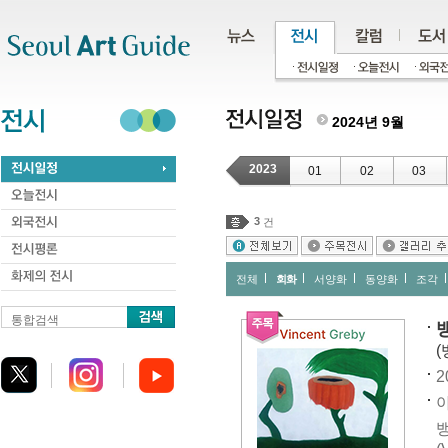
주메뉴
서브메뉴
본문바로가기
하단
2024년 9월
2023
01
02
03
3
건
전체
회화
서양화
동양화
조각
통합검색
(
2
아
뱅