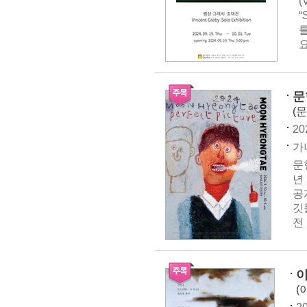
(
요
문형
(
20
가나
문
년
공
깃
전 
(