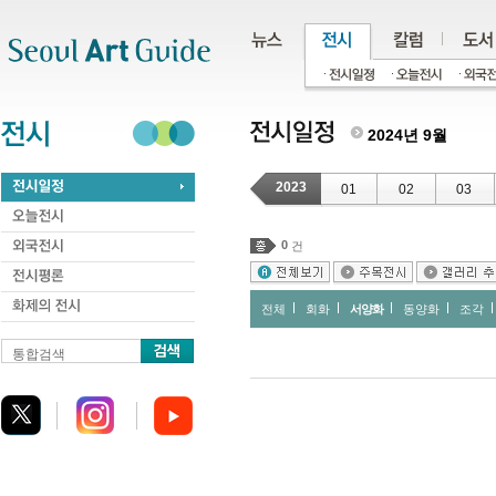
주메뉴
서브메뉴
본문바로가기
하단
2024년 9월
2023
01
02
03
0
건
전체
회화
서양화
동양화
조각
통합검색