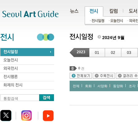
주메뉴
서브메뉴
본문바로가기
하단
2024년 9월
2023
01
02
03
0
건
전체
회화
서양화
동양화
조각
통합검색