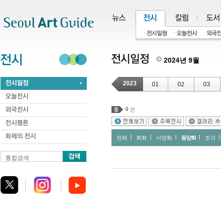
주메뉴
서브메뉴
본문바로가기
하단
2024년 9월
2023
01
02
03
0
건
전체
회화
서양화
동양화
조각
통합검색