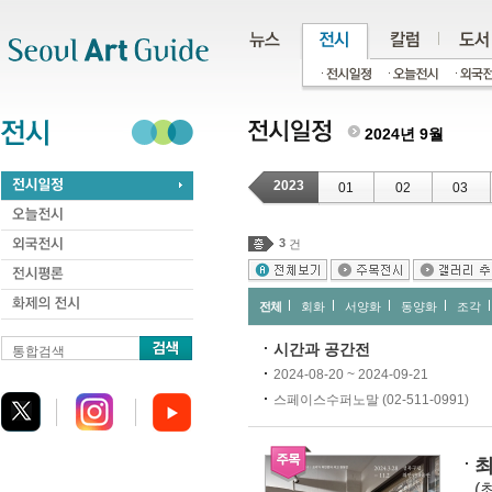
주메뉴
서브메뉴
본문바로가기
하단
2024년 9월
2023
01
02
03
3
건
전체
회화
서양화
동양화
조각
시간과 공간전
통합검색
2024-08-20 ~ 2024-09-21
스페이스수퍼노말 (02-511-0991)
최
(