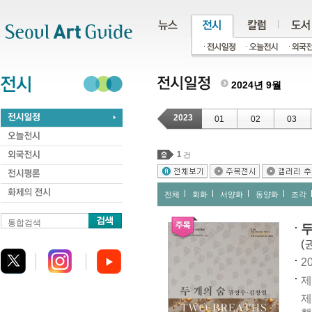
주메뉴
서브메뉴
본문바로가기
하단
2024년 9월
2023
01
02
03
1
건
전체
회화
서양화
동양화
조각
통합검색
두
(
20
제
제