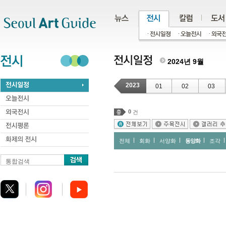
주메뉴
서브메뉴
본문바로가기
하단
2024년 9월
2023
01
02
03
0
건
전체
회화
서양화
동양화
조각
통합검색