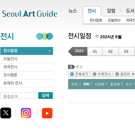
주메뉴
서브메뉴
본문바로가기
하단
2024년 9월
2023
01
02
03
0
건
전체
회화
서양화
동양화
조각
통합검색