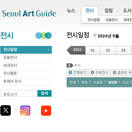
주메뉴
서브메뉴
본문바로가기
하단
2024년 9월
2023
01
02
03
0
건
전체
회화
서양화
동양화
조각
통합검색