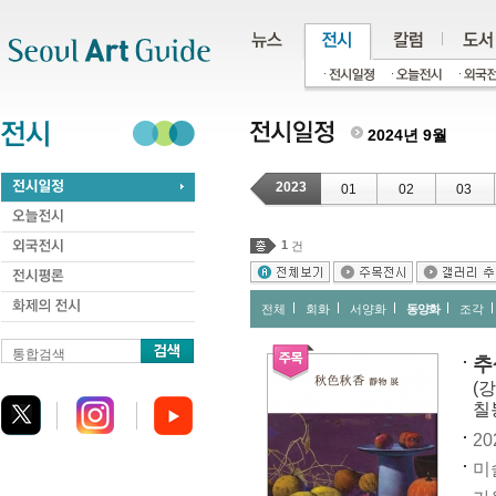
주메뉴
서브메뉴
본문바로가기
하단
2024년 9월
2023
01
02
03
1
건
전체
회화
서양화
동양화
조각
통합검색
추
(
칠
20
미술