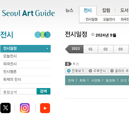
주메뉴
서브메뉴
본문바로가기
하단
2024년 9월
2023
01
02
03
0
건
전체
회화
서양화
동양화
조각
통합검색