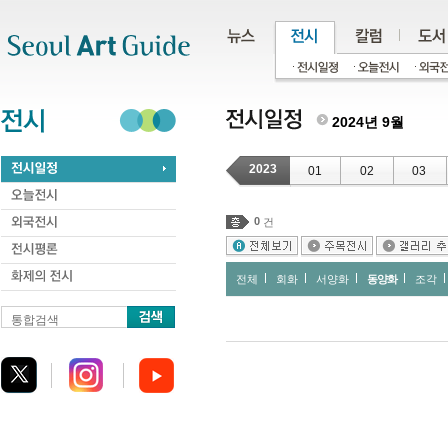
주메뉴
서브메뉴
본문바로가기
하단
2024년 9월
2023
01
02
03
0
건
전체
회화
서양화
동양화
조각
통합검색