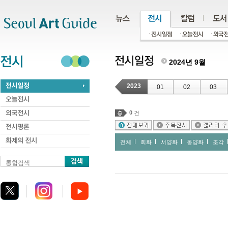
주메뉴
서브메뉴
본문바로가기
하단
2024년 9월
2023
01
02
03
0
건
전체
회화
서양화
동양화
조각
통합검색