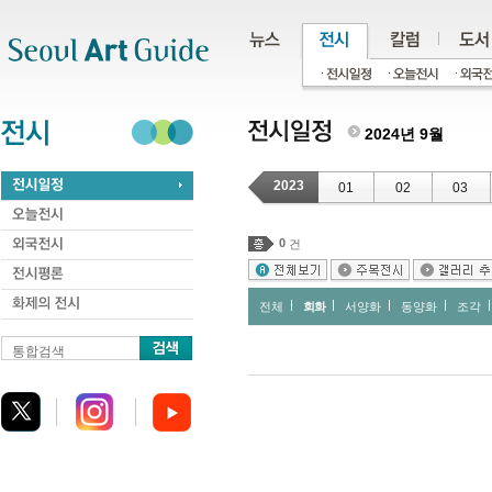
주메뉴
서브메뉴
본문바로가기
하단
2024년 9월
2023
01
02
03
0
건
전체
회화
서양화
동양화
조각
통합검색