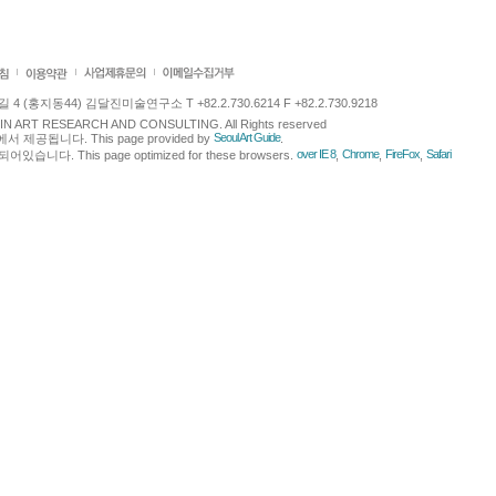
 (홍지동44) 김달진미술연구소 T +82.2.730.6214 F +82.2.730.9218
LJIN ART RESEARCH AND CONSULTING. All Rights reserved
Seoul Art Guide
에서 제공됩니다. This page provided by
.
over IE 8
Chrome
FireFox
Safari
다. This page optimized for these browsers.
,
,
,