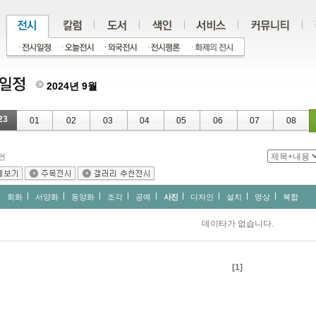
2024년 9월
23
01
02
03
04
05
06
07
08
건
회화
서양화
동양화
조각
공예
사진
디자인
설치
영상
복합
데이타가 없습니다.
[1]