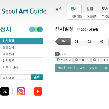
주메뉴
서브메뉴
본문바로가기
하단
2024년 9월
2023
01
02
03
0
건
전체
회화
서양화
동양화
조각
통합검색