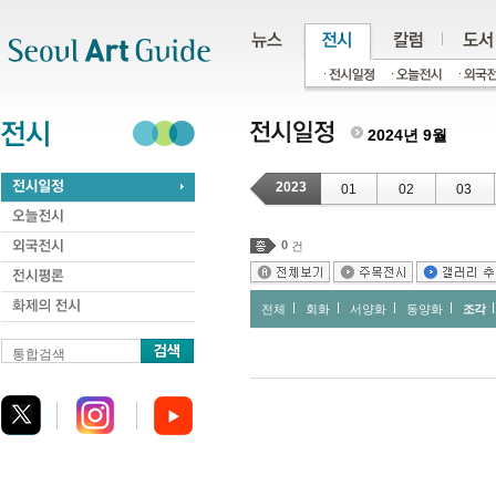
주메뉴
서브메뉴
본문바로가기
하단
2024년 9월
2023
01
02
03
0
건
전체
회화
서양화
동양화
조각
통합검색