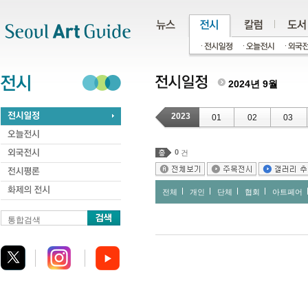
주메뉴
서브메뉴
본문바로가기
하단
2024년 9월
2023
01
02
03
0
건
전체
개인
단체
협회
아트페어
통합검색