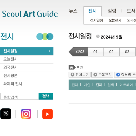
주메뉴
서브메뉴
본문바로가기
하단
2024년 9월
2023
01
02
03
0
건
전체
개인
단체
협회
아트페어
통합검색