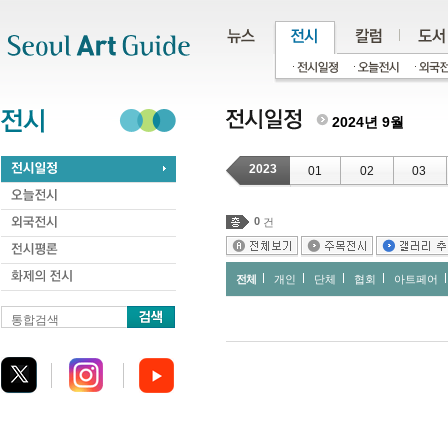
주메뉴
서브메뉴
본문바로가기
하단
2024년 9월
2023
01
02
03
0
건
전체
개인
단체
협회
아트페어
통합검색